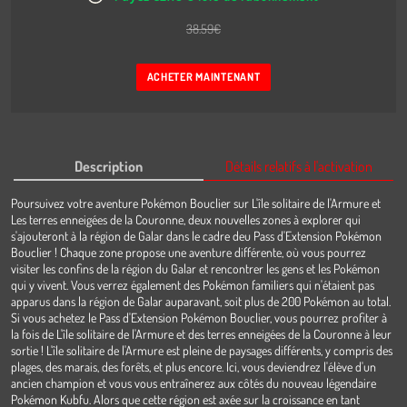
38.59
€
ACHETER MAINTENANT
Description
Détails relatifs à l'activation
Poursuivez votre aventure Pokémon Bouclier sur L'île solitaire de l'Armure et
Les terres enneigées de la Couronne, deux nouvelles zones à explorer qui
s'ajouteront à la région de Galar dans le cadre deu Pass d'Extension Pokémon
Bouclier ! Chaque zone propose une aventure différente, où vous pourrez
visiter les confins de la région du Galar et rencontrer les gens et les Pokémon
qui y vivent. Vous verrez également des Pokémon familiers qui n'étaient pas
apparus dans la région de Galar auparavant, soit plus de 200 Pokémon au total.
Si vous achetez le Pass d'Extension Pokémon Bouclier, vous pourrez profiter à
la fois de L'île solitaire de l'Armure et des terres enneigées de la Couronne à leur
sortie ! L'île solitaire de l'Armure est pleine de paysages différents, y compris des
plages, des marais, des forêts, et plus encore. Ici, vous deviendrez l'élève d'un
ancien champion et vous vous entraînerez aux côtés du nouveau légendaire
Pokémon Kubfu. Alors que cette région est axée sur la croissance en tant